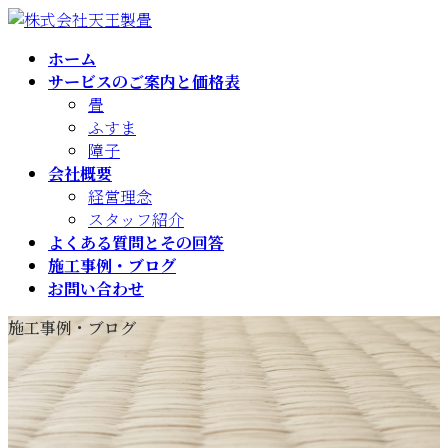
コ
ナ
ン
ビ
ホーム
テ
ゲ
サービスのご案内と価格表
ン
ー
畳
ツ
シ
ふすま
へ
ョ
障子
ス
ン
会社概要
キ
に
経営理念
ッ
移
スタッフ紹介
プ
動
よくある質問とその回答
施工事例・ブログ
お問い合わせ
施工事例・ブログ