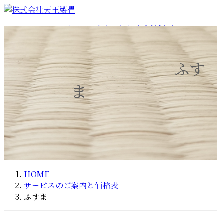
コ
ナ
ン
ビ
ホーム
サービスのご案内と価格表
会社概要
テ
ゲ
畳
経営理念
ン
ー
ふすま
スタッフ紹介
ツ
シ
障子
ふす
へ
ョ
よくある質問とその回答
施工事例・ブログ
ス
ン
お問い合わせ
ま
キ
に
ッ
移
プ
動
HOME
サービスのご案内と価格表
ふすま