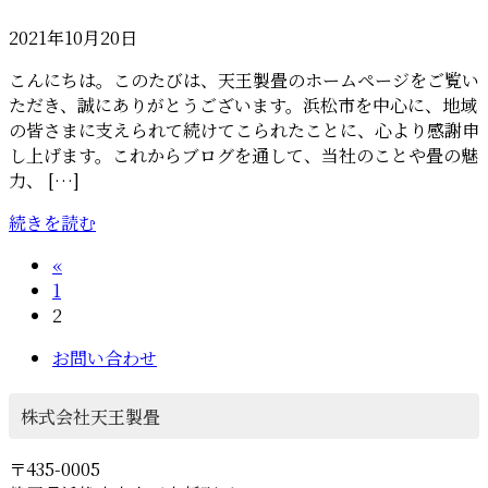
2021年10月20日
こんにちは。このたびは、天王製畳のホームページをご覧い
ただき、誠にありがとうございます。浜松市を中心に、地域
の皆さまに支えられて続けてこられたことに、心より感謝申
し上げます。これからブログを通して、当社のことや畳の魅
力、 […]
続きを読む
投
«
固
1
稿
定
固
2
ペ
定
の
お問い合わせ
ー
ペ
ペ
ジ
ー
ジ
株式会社天王製畳
ー
ジ
〒435-0005