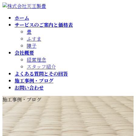
コ
ナ
ン
ビ
ホーム
テ
ゲ
サービスのご案内と価格表
ン
ー
畳
ツ
シ
ふすま
へ
ョ
障子
ス
ン
会社概要
キ
に
経営理念
ッ
移
スタッフ紹介
プ
動
よくある質問とその回答
施工事例・ブログ
お問い合わせ
施工事例・ブログ