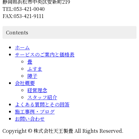
送
静岡県浜松市中央区安新町219
TEL:053-421-0040
り
FAX:053-421-9111
Contents
ホーム
サービスのご案内と価格表
畳
ふすま
障子
会社概要
経営理念
スタッフ紹介
よくある質問とその回答
施工事例・ブログ
お問い合わせ
Copyright © 株式会社天王製畳 All Rights Reserved.